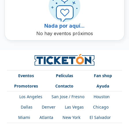
Ticketón y únase a la diversión.
Nada por aquí...
No hay eventos próximos
Eventos
Películas
Fan shop
Promotores
Contacto
Ayuda
Los Angeles
San Jose / Fresno
Houston
Dallas
Denver
Las Vegas
Chicago
Miami
Atlanta
New York
El Salvador