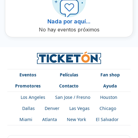
asistentes. Esté atento a las actualizaciones y no se pierda
la oportunidad de ver a la Banda Revolucion De Sinaloa
en vivo, solo en Ticketón.
Nada por aquí...
No hay eventos próximos
Eventos
Películas
Fan shop
Promotores
Contacto
Ayuda
Los Angeles
San Jose / Fresno
Houston
Dallas
Denver
Las Vegas
Chicago
Miami
Atlanta
New York
El Salvador