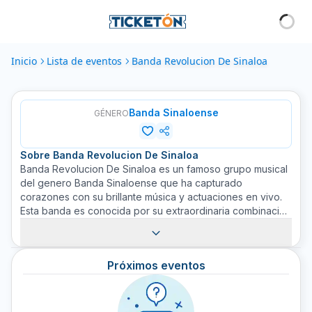
Inicio
Lista de eventos
Banda Revolucion De Sinaloa
Banda Sinaloense
GÉNERO
Sobre
Banda Revolucion De Sinaloa
Banda Revolucion De Sinaloa es un famoso grupo musical
del genero Banda Sinaloense que ha capturado
corazones con su brillante música y actuaciones en vivo.
Esta banda es conocida por su extraordinaria combinación
de instrumentos de viento y percusión que brinda una
experiencia sonora única y auténtica el género
Sinaloense. En Ticketón, nos enorgullece proporcionar los
Próximos eventos
boletos para los conciertos de Banda Revolucion De
Sinaloa, permitiendo a los fans disfrutar de su música
favorita en vivo. Con nuestro amplio catálogo de eventos,
garantizamos una experiencia inolvidable para todos los