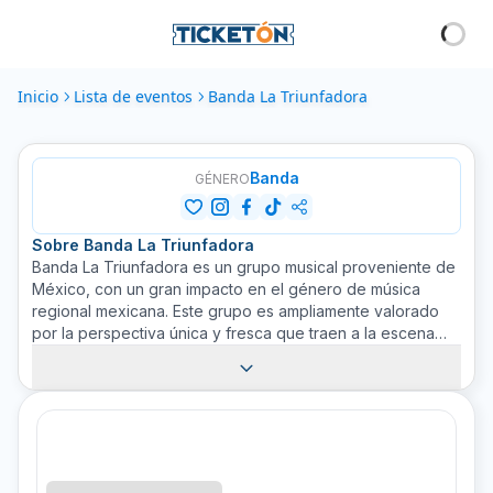
Inicio
Lista de eventos
Banda La Triunfadora
Banda
GÉNERO
Sobre
Banda La Triunfadora
Banda La Triunfadora es un grupo musical proveniente de
México, con un gran impacto en el género de música
regional mexicana. Este grupo es ampliamente valorado
por la perspectiva única y fresca que traen a la escena
musical. Sus actuaciones, siempre llenas de energía,
capturan la esencia de la música de banda, fusionándola
perfectamente con influencias modernas. Banda La
Triunfadora ha llevado su música a numerosas ciudades y
continúan expandiendo su llegada a los amantes de la
música en todo el mundo. No te pierdas la oportunidad de
verlos en concierto, compra tus boletos en Ticketón.