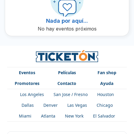
de Banda La Misteriosa es una celebración de la música
mexicana, y no hay mejor lugar para experimentarla que
en Ticketón, la plataforma líder para la venta de boletos
Nada por aquí...
para eventos diversos protagonizados por artistas
diversos.
No hay eventos próximos
Eventos
Películas
Fan shop
Promotores
Contacto
Ayuda
Los Angeles
San Jose / Fresno
Houston
Dallas
Denver
Las Vegas
Chicago
Miami
Atlanta
New York
El Salvador