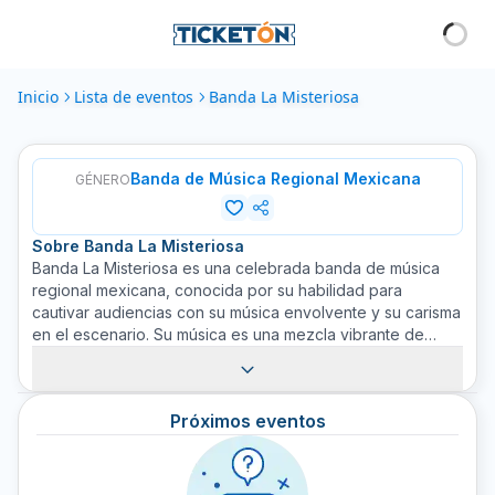
Inicio
Lista de eventos
Banda La Misteriosa
Banda de Música Regional Mexicana
GÉNERO
Sobre
Banda La Misteriosa
Banda La Misteriosa es una celebrada banda de música
regional mexicana, conocida por su habilidad para
cautivar audiencias con su música envolvente y su carisma
en el escenario. Su música es una mezcla vibrante de
estilos tradicionales mexicanos y ritmos contemporáneos
que cuentan historias de amor, desamor y la vida
cotidiana. Banda La Misteriosa ha conseguido un gran
Próximos eventos
seguimiento gracias a su talento para interpretar y
reinventar el género de banda mexicana, presentando
espectáculos en vivo que nunca fallan en arrancar
aplausos e invitar a la audiencia a bailar. Un espectáculo