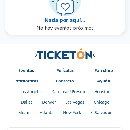
presentación de Banda La Atraktiva comprando boletos a
través de Ticketón.
Nada por aquí...
No hay eventos próximos
Eventos
Películas
Fan shop
Promotores
Contacto
Ayuda
Los Angeles
San Jose / Fresno
Houston
Dallas
Denver
Las Vegas
Chicago
Miami
Atlanta
New York
El Salvador