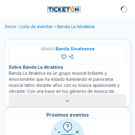
Inicio
Lista de eventos
Banda La Atraktiva
Banda Sinaloense
GÉNERO
Sobre
Banda La Atraktiva
Banda La Atraktiva es un grupo musical brillante y
emocionante que ha estado iluminando el panorama
musical latino durante años con su música apasionada y
vibrante. Con una base en los géneros de música de
banda sinaloense, la banda atrae a fanáticos de todos los
ámbitos de la vida con su combinación única de música. Su
repertorio varía desde baladas clásicas hasta ritmos
Próximos eventos
enérgicos que te hacen bailar. La banda tiene un talento
especial para entrelazar melodías cautivadoras con ritmos
contagiosos, lo que proporciona un espectáculo en vivo
excepcionalmente energético. Experiencia la apasionada