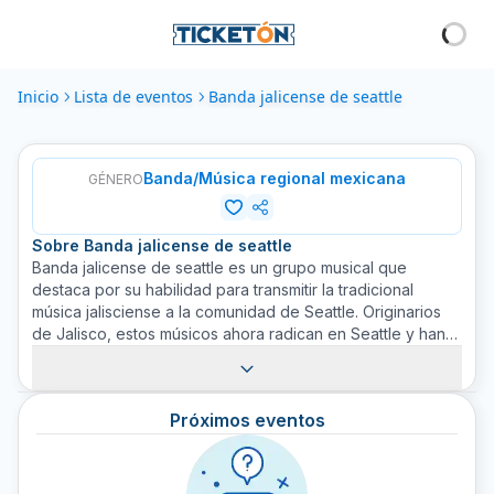
Inicio
Lista de eventos
Banda jalicense de seattle
Banda/Música regional mexicana
GÉNERO
Sobre
Banda jalicense de seattle
Banda jalicense de seattle es un grupo musical que
destaca por su habilidad para transmitir la tradicional
música jalisciense a la comunidad de Seattle. Originarios
de Jalisco, estos músicos ahora radican en Seattle y han
causado un verdadero impacto entre los amantes de la
música regional mexicana en el área. Con un fuerte
repertorio que incluye canciones populares y amadas
Próximos eventos
jaliscienses, la banda ha sabido captar la esencia de su
lugar de origen y replicarla con maestría. Su música, llena
de energía vibrante y emociones auténticas, ha hecho
que se ganen un lugar privilegiado en el corazón de sus