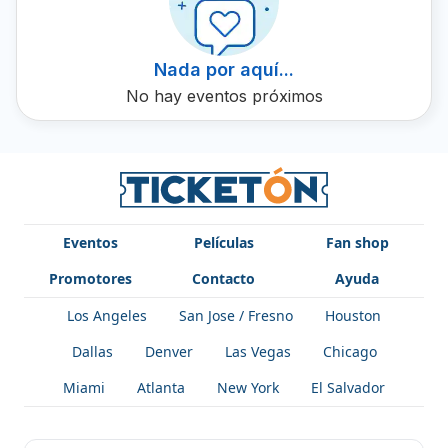
seguidores. Su capacidad para evocar recuerdos de
tierras lejanas ha sido elogiada y ha hecho de sus eventos
algo imperdible en Seattle. Compra tus boletos para sus
Nada por aquí...
próxima presentación en Ticketón.
No hay eventos próximos
Eventos
Películas
Fan shop
Promotores
Contacto
Ayuda
Los Angeles
San Jose / Fresno
Houston
Dallas
Denver
Las Vegas
Chicago
Miami
Atlanta
New York
El Salvador