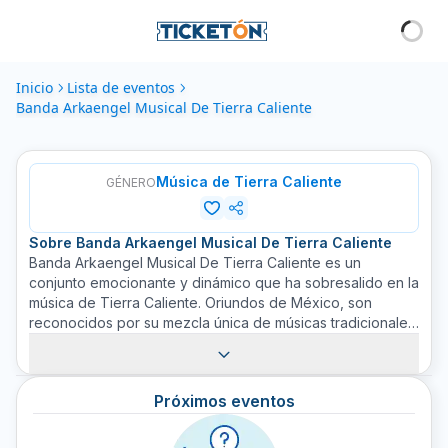
Inicio
Lista de eventos
Banda Arkaengel Musical De Tierra Caliente
Música de Tierra Caliente
GÉNERO
Sobre
Banda Arkaengel Musical De Tierra Caliente
Banda Arkaengel Musical De Tierra Caliente es un
conjunto emocionante y dinámico que ha sobresalido en la
música de Tierra Caliente. Oriundos de México, son
reconocidos por su mezcla única de músicas tradicionales
mexicanas con ritmos contemporáneos. La banda es
apreciada por su pasión, energía y la habilidad de hacer
que cada presentación sea inolvidable. Con años de
Próximos eventos
experiencia en el escenario, no es de extrañar que
tengan una impresionante base de seguidores. Los
miembros de la banda son conocidos por su virtuosismo,