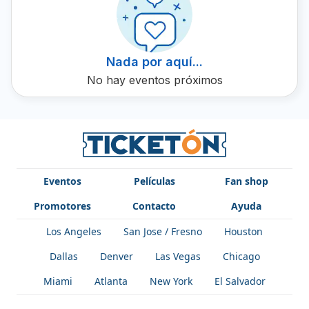
su talento musical y su compromiso con la creación de un
espectáculo envolvente y emocionante. Al comprar un
boleto para Banda Arkaengel Musical De Tierra Caliente
en Ticketón, te garantizamos que te llevarás a casa un
Nada por aquí...
recuerdo vibrante y lleno de ritmo.
No hay eventos próximos
Eventos
Películas
Fan shop
Promotores
Contacto
Ayuda
Los Angeles
San Jose / Fresno
Houston
Dallas
Denver
Las Vegas
Chicago
Miami
Atlanta
New York
El Salvador