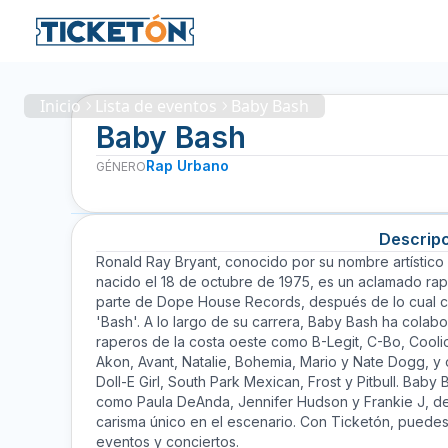
Inicio
Lista de eventos
Baby Bash
Baby Bash
Rap Urbano
GÉNERO
Descrip
Ronald Ray Bryant, conocido por su nombre artístico
nacido el 18 de octubre de 1975, es un aclamado ra
parte de Dope House Records, después de lo cual cam
'Bash'. A lo largo de su carrera, Baby Bash ha colabo
raperos de la costa oeste como B-Legit, C-Bo, Cool
Akon, Avant, Natalie, Bohemia, Mario y Nate Dogg, y 
Doll-E Girl, South Park Mexican, Frost y Pitbull. Baby
como Paula DeAnda, Jennifer Hudson y Frankie J, de
carisma único en el escenario. Con Ticketón, puedes 
eventos y conciertos.