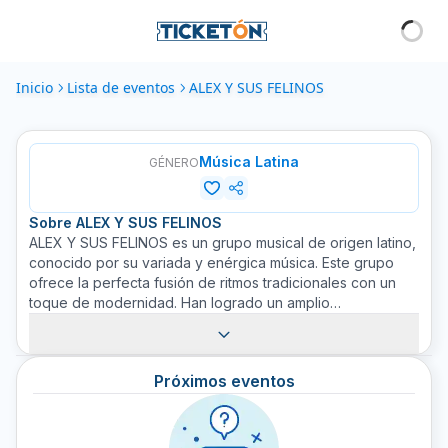
Inicio
Lista de eventos
ALEX Y SUS FELINOS
Música Latina
GÉNERO
Sobre
ALEX Y SUS FELINOS
ALEX Y SUS FELINOS es un grupo musical de origen latino,
conocido por su variada y enérgica música. Este grupo
ofrece la perfecta fusión de ritmos tradicionales con un
toque de modernidad. Han logrado un amplio
reconocimiento en la industria musical, acumulando una
base de fanáticos leales debido a su capacidad creativa
para fusionar diferentes estilos y producir melodías
Próximos eventos
contagiosas. Han permanecido true to their Latin roots
while also experimenting with other genres, ensuring
every performance is unique. Ven y disfruta de un
concierto inolvidable con ALEX Y SUS FELINOS. Compra