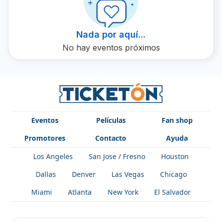
tus boletos en Ticketón hoy.
Nada por aquí...
No hay eventos próximos
Eventos
Películas
Fan shop
Promotores
Contacto
Ayuda
Los Angeles
San Jose / Fresno
Houston
Dallas
Denver
Las Vegas
Chicago
Miami
Atlanta
New York
El Salvador